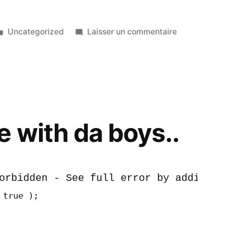
Publié
sur
Uncategorized
Laisser un commentaire
dans
Gardiole
discovery
tour
e with da boys..
orbidden - See full error by adding
 true );