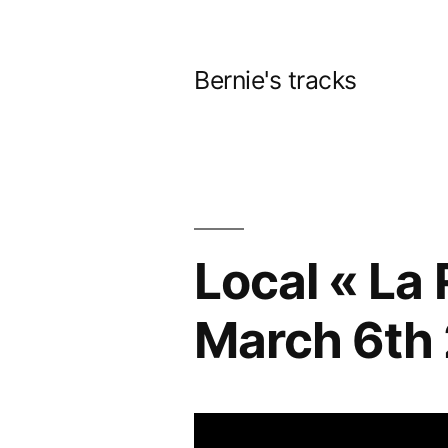
Aller
au
Bernie's tracks
contenu
Local « La
March 6th