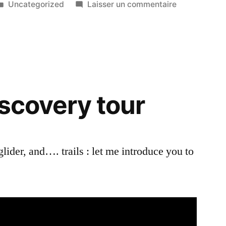
Publié
sur
Uncategorized
Laisser un commentaire
dans
Local
« La
Ronde
des
Piochs »
event,
iscovery tour
March
6th
2022
ider, and…. trails : let me introduce you to