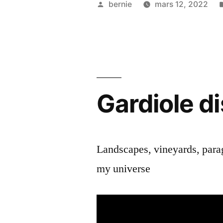
Publié
bernie
mars 12, 2022
par
Gardiole d
Landscapes, vineyards, paragl
my universe